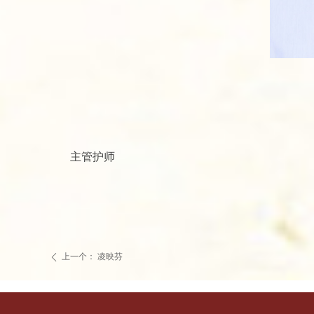
主管护师
上一个：
凌映芬
ꄴ