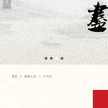
넳
首页
ꄲ
医务人员
ꄲ
叶苑群