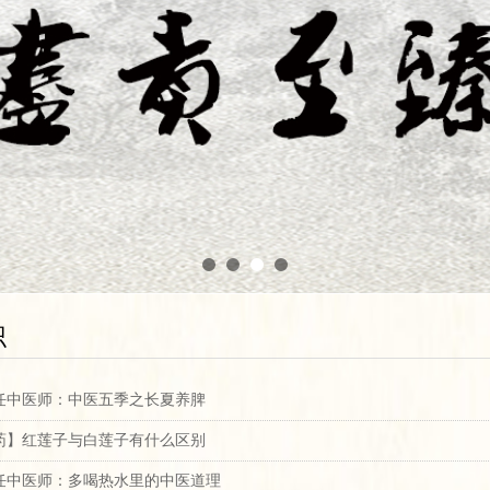
识
任中医师：中医五季之长夏养脾
说药】红莲子与白莲子有什么区别
任中医师：多喝热水里的中医道理