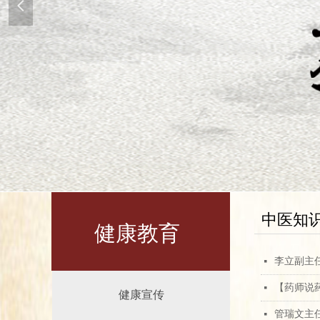
넳
中医知
健康教育
李立副主
넷
​【药师
넷
健康宣传
管瑞文主
넷